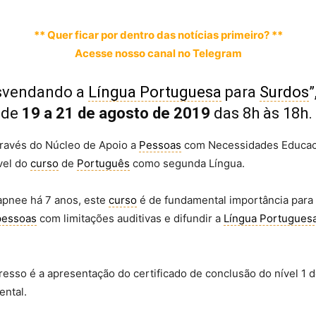
** Quer ficar por dentro das notícias primeiro? **
Acesse nosso canal no Telegram
svendando a
Língua Portuguesa
para
Surdos
de
19 a 21 de agosto de 2019
das 8h às 18h.
ravés do Núcleo de Apoio a
Pessoas
com Necessidades Educacio
vel do
curso
de
Português
como segunda Língua.
Napnee há 7 anos, este
curso
é de fundamental importância para 
pessoas
com limitações auditivas e difundir a
Língua Portugues
ngresso é a apresentação do certificado de conclusão do nível 1 
ental.