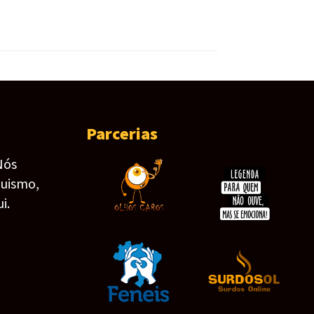
Parcerias
Nós
guismo,
i.