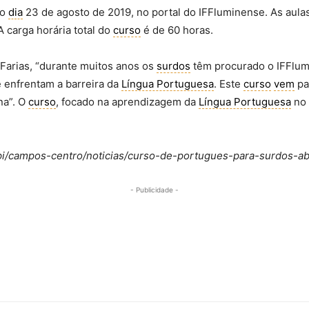
no
dia
23 de agosto de 2019, no portal do IFFluminense. As aulas
 carga horária total do
curso
é de 60 horas.
 Farias, “durante muitos anos os
surdos
têm procurado o IFFlum
 enfrentam a barreira da
Língua Portuguesa
. Este
curso
vem
pa
na”. O
curso
, focado na aprendizagem da
Língua Portuguesa
no
campi/campos-centro/noticias/curso-de-portugues-para-surdos-a
- Publicidade -