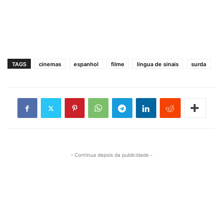
TAGS
cinemas
espanhol
filme
língua de sinais
surda
- Continua depois da publicidade -