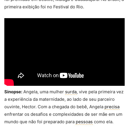
primeira exibição foi no Festival do Rio.
Sinopse:
Angela, uma mulher
surda
, vive pela primeira vez
a experiência da maternidade, ao lado de seu parceiro
ouvinte, Hector. Com a chegada do bebê, Angela
precisa
enfrentar os desafios e complexidades de ser mãe em um
mundo que não foi preparado para
pessoas
como ela.