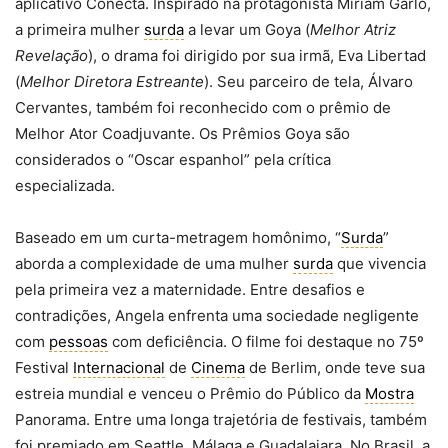
aplicativo Conecta. Inspirado na protagonista Miriam Garlo,
a primeira mulher
surda
a levar um Goya (
Melhor Atriz
Revelação
), o drama foi dirigido por sua irmã, Eva Libertad
(
Melhor Diretora Estreante
). Seu parceiro de tela, Álvaro
Cervantes, também foi reconhecido com o prêmio de
Melhor Ator Coadjuvante. Os Prêmios Goya são
considerados o “Oscar espanhol” pela crítica
especializada.
Baseado em um curta-metragem homônimo, “
Surda
”
aborda a complexidade de uma mulher
surda
que vivencia
pela primeira vez a maternidade. Entre desafios e
contradições, Angela enfrenta uma sociedade negligente
com
pessoas
com deficiência. O filme foi destaque no 75º
Festival
Internacional
de
Cinema
de Berlim, onde teve sua
estreia mundial e venceu o Prêmio do Público da
Mostra
Panorama. Entre uma longa trajetória de festivais, também
foi premiado em Seattle, Málaga e Guadalajara. No Brasil, a