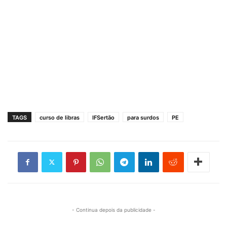
TAGS
curso de libras
IFSertão
para surdos
PE
- Continua depois da publicidade -