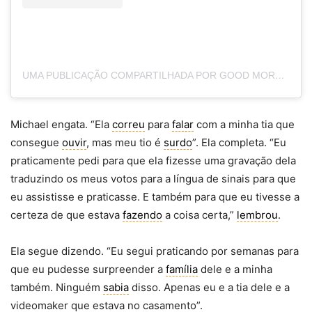
UMA PUBLICAÇÃO COMPARTILHADA POR GOOD MORNING AMERICA (@GOODMORNINGAMERICA)
Michael engata. “Ela
correu
para
falar
com a minha tia que
consegue
ouvir
, mas meu tio é
surdo
”. Ela completa. “Eu
praticamente pedi para que ela fizesse uma gravação dela
traduzindo os meus votos para a língua de sinais para que
eu assistisse e praticasse. E também para que eu tivesse a
certeza de que estava
fazendo
a coisa certa,”
lembrou
.
Ela segue dizendo. “Eu segui praticando por semanas para
que eu pudesse surpreender a
família
dele e a minha
também. Ninguém
sabia
disso. Apenas eu e a tia dele e a
videomaker que estava no casamento”.