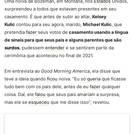
Uma noiva de Bozeman, em Montana, nos
Estados
Unidos,
surpreendeu a todos que estavam presentes em seu
casamento. É que antes de subir ao altar,
Kelsey
Kulic
contou para seu agora, marido,
Michael Kulic
, que
pretendia
fazer
seus votos de
casamento usando a língua
de sinais para que seus pais e alguns parentes que são
surdos
, pudessem
entender
e se sentirem parte da
cerimônia que aconteceu no final de 2021.
Em entrevista ao
Good Morning America
, ela disse que
teve a ideia quando
ficou
noiva. “Eu só
queria
que ficasse
tudo bem com os pais dele, antes de eu
fazer
qualquer
coisa. Daí, ele
falou
que seus pais amaríam a surpresa,
mas ele se
esqueceu
que me disse isso”, revelou.