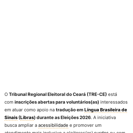
O
Tribunal Regional Eleitoral do Ceará (TRE-CE)
está
com
inscrições abertas para voluntários(as)
interessados
em atuar como apoio na
tradução em
Língua Brasileira de
Sinais
(
Libras
) durante as Eleições 2026
. A iniciativa
busca ampliar a
acessibilidade
e promover um
atendimento mais inclusivo a eleitores(as)
surdos
ou com