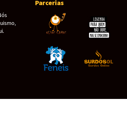
Parcerias
Nós
guismo,
i.