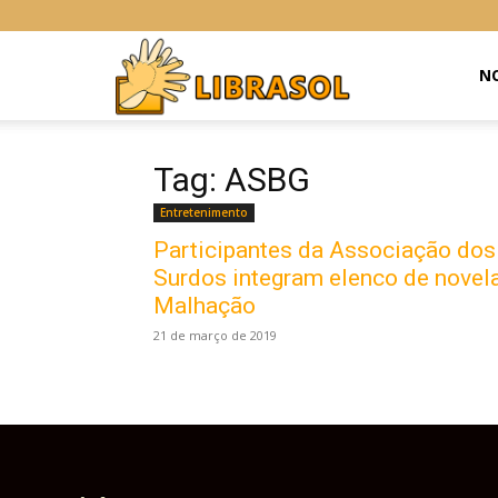
Libras
NO
Online
Tag: ASBG
Entretenimento
Participantes da Associação dos
Surdos integram elenco de novel
Malhação
21 de março de 2019