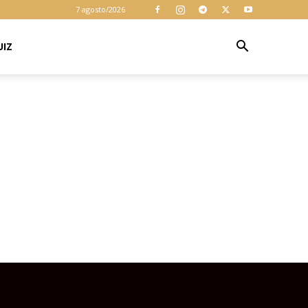
cookies para
7 agosto/2026
garantir que
você obtenha a
melhor
UIZ
Aceitar
experiência em
nosso site. Ao
usar nosso site
você consente
cookies.