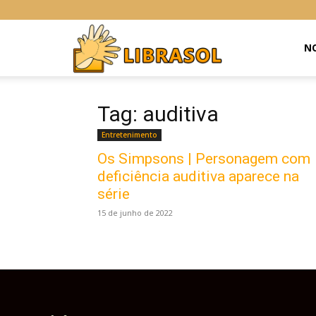
Libras
NO
Online
Tag: auditiva
Entretenimento
Os Simpsons | Personagem com
deficiência auditiva aparece na
série
15 de junho de 2022