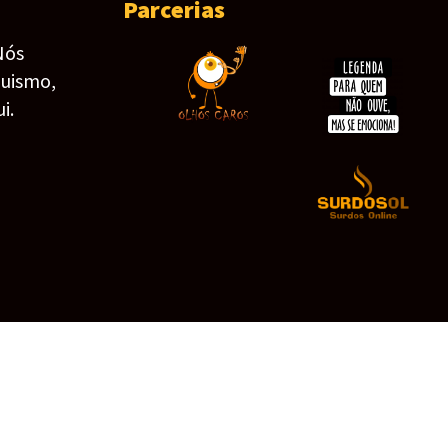
Parcerias
Nós
guismo,
i.