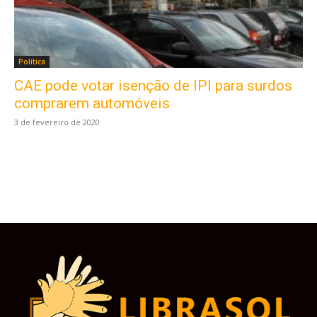
Política
CAE pode votar isenção de IPI para surdos
Este site usa cookies para garantir que você
obtenha a melhor experiência em nosso site.
comprarem automóveis
Ao usar nosso site você consente cookies.
3 de fevereiro de 2020
Aceitar