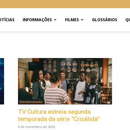
TÍCIAS
INFORMAÇÕES
FILMES
GLOSSÁRIOS
Q
Entretenimento
TV Cultura estreia segunda
temporada da série “Crisálida”
6 de novembro de 2024