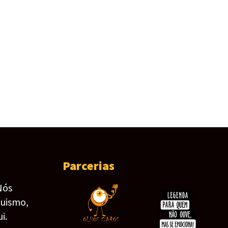
Parcerias
Nós
guismo,
i.