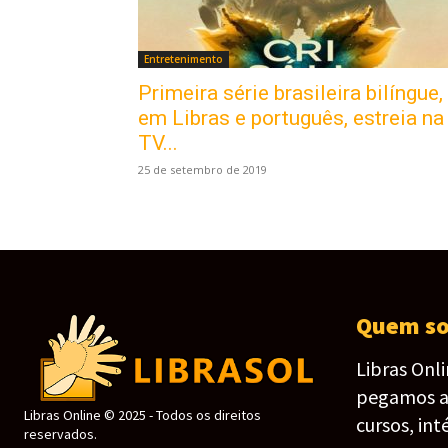
Entretenimento
Primeira série brasileira bilíngue,
em Libras e português, estreia na
TV...
25 de setembro de 2019
Quem s
Libras Onl
pegamos as 
Libras Online © 2025 - Todos os direitos
cursos, int
reservados.