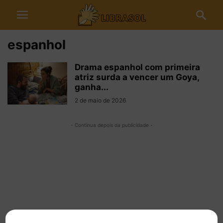
espanhol
Drama espanhol com primeira
atriz surda a vencer um Goya,
ganha...
2 de maio de 2026
- Continua depois da publicidade -