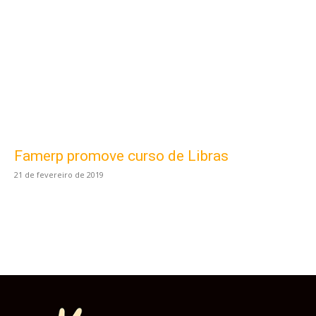
Este site usa cookies para garantir que você
obtenha a melhor experiência em nosso site.
Famerp promove curso de Libras
Ao usar nosso site você consente cookies.
21 de fevereiro de 2019
Aceitar