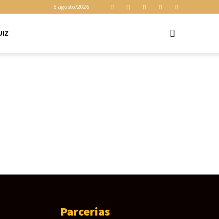
cookies para
8 agosto/2026
garantir que
você obtenha a
melhor
UIZ
Aceitar
experiência em
nosso site. Ao
usar nosso site
você consente
cookies.
Parcerias