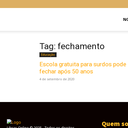
Libras
NO
Online
Tag: fechamento
Educação
Escola gratuita para surdos pode
fechar após 50 anos
4 de setembro de 2020
Quem s
Libras Online © 2025 - Todos os direitos