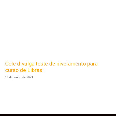
Cele divulga teste de nivelamento para
Este site usa cookies para garantir que você
obtenha a melhor experiência em nosso site.
curso de Libras
Ao usar nosso site você consente cookies.
19 de junho de 2023
Aceitar