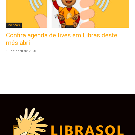
Eventos
Confira agenda de lives em Libras deste
Este site usa cookies para garantir que você
obtenha a melhor experiência em nosso site.
mês abril
Ao usar nosso site você consente cookies.
19 de abril de 2020
Aceitar