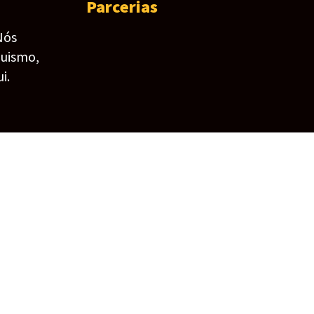
Parcerias
Nós
guismo,
i.