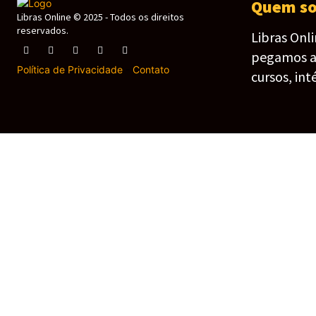
Quem s
Libras Online © 2025 - Todos os direitos
reservados.
Libras Onl
pegamos as 
Política de Privacidade
-
Contato
cursos, int