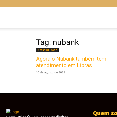
Libras
Online
Tag: nubank
Acessibilidade
Agora o Nubank também tem
atendimento em Libras
10 de agosto de 2021
Quem s
Libras Online © 2025 - Todos os direitos