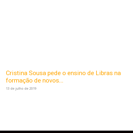
Cristina Sousa pede o ensino de Libras na
Este site usa cookies para garantir que você
obtenha a melhor experiência em nosso site.
formação de novos...
Ao usar nosso site você consente cookies.
13 de julho de 2019
Aceitar