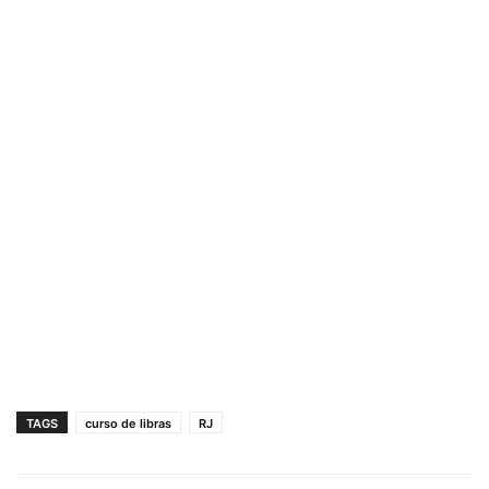
TAGS
curso de libras
RJ