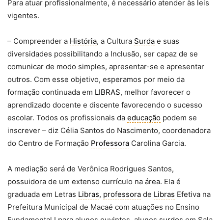
Para atuar profissionalmente, é necessário atender às leis
vigentes.
– Compreender a
História
, a Cultura
Surda
e suas
diversidades possibilitando a Inclusão, ser capaz de se
comunicar de modo simples, apresentar-se e apresentar
outros. Com esse objetivo, esperamos por meio da
formação continuada em
LIBRAS
, melhor favorecer o
aprendizado docente e discente favorecendo o sucesso
escolar. Todos os profissionais da
educação
podem se
inscrever – diz Célia Santos do Nascimento, coordenadora
do Centro de Formação
Professora
Carolina Garcia.
A mediação será de Verônica Rodrigues Santos,
possuidora de um extenso currículo na área. Ela é
graduada em Letras
Libras
,
professora
de
Libras
Efetiva na
Prefeitura Municipal de Macaé com atuações no Ensino
Fundamental I para alunos ouvintes, alunos
surdos
em Sala