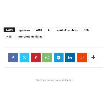
TAGS
agências
AGU
AL
central de libras
DPU
INSS
interprete de libras
- Continua depois da publicidade -