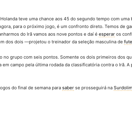
 Holanda teve uma chance aos 45 do segundo tempo com uma b
Agora, para o próximo jogo, é um confronto direto. Temos de ga
anharmos do Irã vamos aos nove pontos e daí é
esperar
os conf
um dos dois —projetou o treinador da seleção masculina de
fut
ção no grupo com seis pontos. Somente os dois primeiros dos q
a em campo pela última rodada da classificatória contra o Irã. 
 jogos do final de semana para
saber
se prosseguirá na
Surdoli