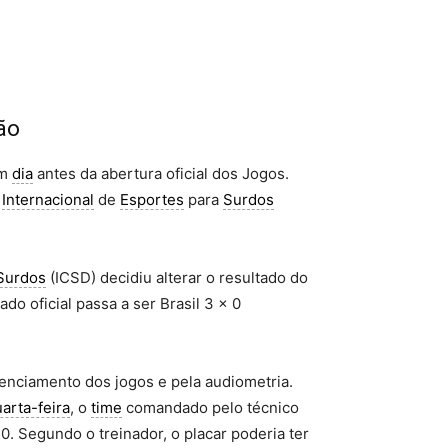
ão
um
dia
antes da abertura oficial dos Jogos.
ê
Internacional
de
Esportes
para
Surdos
Surdos
(ICSD) decidiu alterar o resultado do
o oficial passa a ser Brasil 3 x 0
denciamento dos jogos e pela audiometria.
arta-feira
, o
time
comandado pelo técnico
0. Segundo o treinador, o placar poderia ter