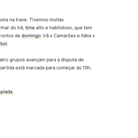
ola na trave. Tivemos muitas
nhar do Irã,
time
alto e habilidoso, que tem
rontos de
domingo
: Irã x Camarões e Itália x
ebol
.
uatro grupos avançam para a disputa de
A partida está marcada para começar às 10h,
mpíada
.