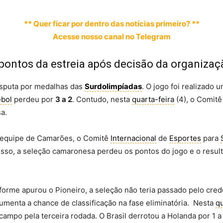
** Quer ficar por dentro das notícias primeiro? **
Acesse nosso canal no Telegram
 pontos da estreia após decisão da organizaç
sputa por medalhas das
Surdolimpíadas
. O jogo foi realizado 
ebol
perdeu por
3 a 2
. Contudo, nesta
quarta-feira
(4), o Comit
a.
 equipe de Camarões, o Comitê
Internacional
de
Esportes
para
sso, a seleção camaronesa perdeu os pontos do jogo e o resultad
nforme apurou o Pioneiro, a seleção não teria passado pelo cre
aumenta a chance de classificação na fase eliminatória. Nesta
qu
mpo pela terceira rodada. O Brasil derrotou a Holanda por 1 a 