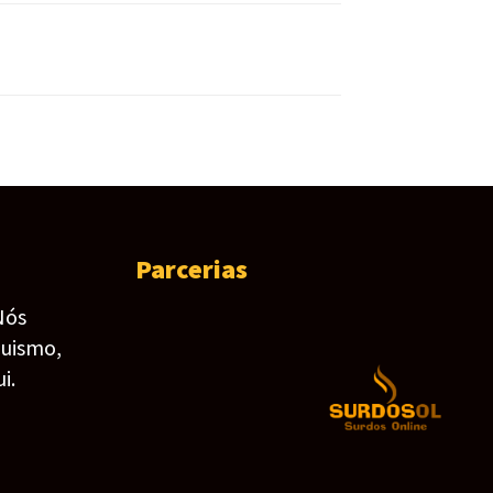
Parcerias
Nós
guismo,
i.