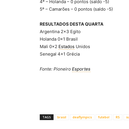
4º – Holanda – 0 pontos (saldo -5)
5º – Camarões – 0 pontos (saldo -5)
RESULTADOS DESTA QUARTA
Argentina 2×3 Egito
Holanda 0x1 Brasil
Mali 0x2
Estados
Unidos
Senegal 4×1 Grécia
Fonte: Pioneiro
Esportes
TAGS
brasil
deaflympics
futebol
RS
s