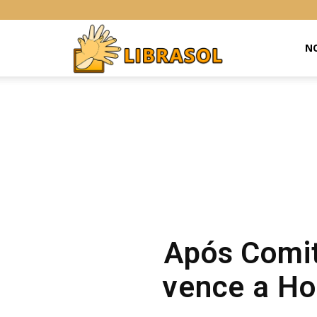
Libras
NO
Online
Após Comit
vence a Hol