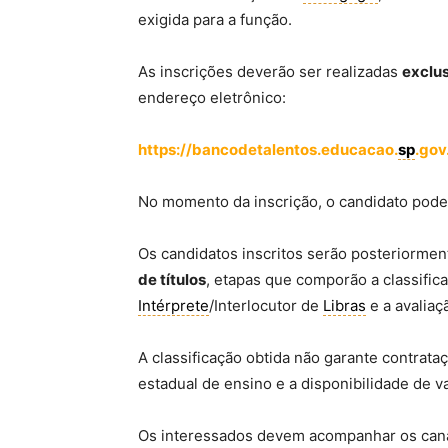
exigida para a função.
As inscrições deverão ser realizadas
exclu
endereço eletrônico:
https://bancodetalentos.educacao.
sp
.gov
No momento da inscrição, o candidato pode
Os candidatos inscritos serão posteriorme
de títulos
, etapas que comporão a classific
Intérprete
/Interlocutor de
Libras
e a avaliaç
A classificação obtida não garante contrat
estadual de ensino e a disponibilidade de v
Os interessados devem acompanhar os canai