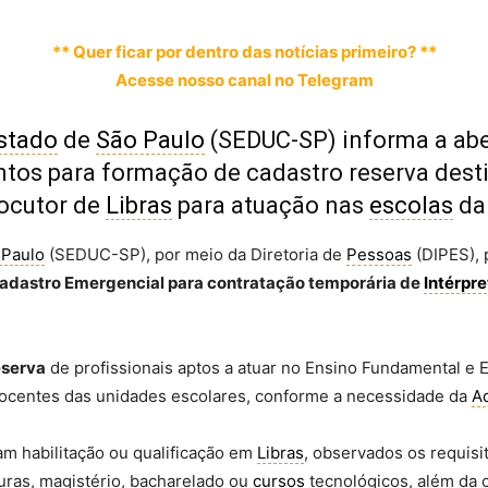
** Quer ficar por dentro das notícias primeiro? **
Acesse nosso canal no Telegram
stado
de
São Paulo
(SEDUC-SP) informa a abe
tos para formação de cadastro reserva dest
locutor de
Libras
para atuação nas
escolas
da 
 Paulo
(SEDUC-SP), por meio da Diretoria de
Pessoas
(DIPES), 
adastro Emergencial para contratação temporária de
Intérpre
eserva
de profissionais aptos a atuar no Ensino Fundamental e 
 docentes das unidades escolares, conforme a necessidade da
A
am habilitação ou qualificação em
Libras
, observados os requisit
aturas, magistério, bacharelado ou
cursos
tecnológicos, além da 