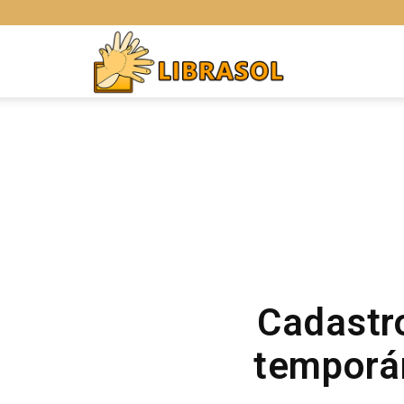
Libras
Online
Cadastr
temporár