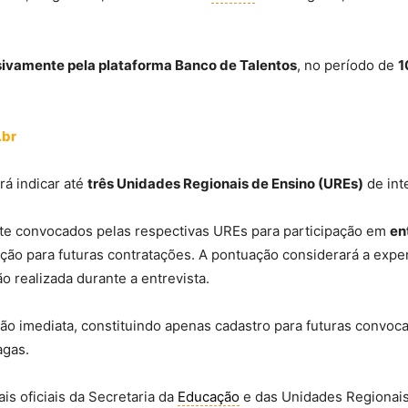
sivamente pela plataforma Banco de Talentos
, no período de
1
.br
rá indicar até
três Unidades Regionais de Ensino (UREs)
de int
nte convocados pelas respectivas UREs para participação em
en
ação para futuras contratações. A pontuação considerará a exp
ão realizada durante a entrevista.
ação imediata, constituindo apenas cadastro para futuras convo
agas.
s oficiais da Secretaria da
Educação
e das Unidades Regionais