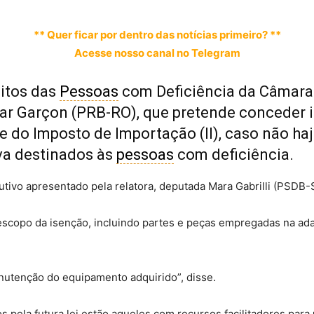
** Quer ficar por dentro das notícias primeiro? **
Acesse nosso canal no Telegram
itos das
Pessoas
com Deficiência da Câmara 
ar Garçon (PRB-RO), que pretende conceder 
 e do Imposto de Importação (II), caso não haj
va destinados às
pessoas
com deficiência.
utivo apresentado pela relatora, deputada Mara Gabrilli (PSDB-
 escopo da isenção, incluindo partes e peças empregadas na ad
anutenção do equipamento adquirido”, disse.
 pela futura lei estão aqueles com recursos facilitadores para