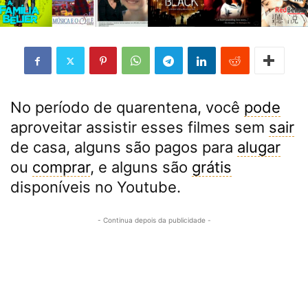
No período de quarentena, você
pode
aproveitar assistir esses filmes sem
sair
de casa, alguns são pagos para
alugar
ou
comprar
, e alguns são
grátis
disponíveis no Youtube.
- Continua depois da publicidade -