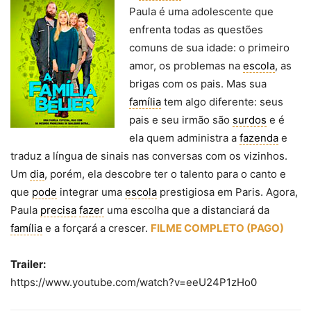
Paula é uma adolescente que
enfrenta todas as questões
comuns de sua idade: o primeiro
amor, os problemas na
escola
, as
brigas com os pais. Mas sua
família
tem algo diferente: seus
pais e seu irmão são
surdos
e é
ela quem administra a
fazenda
e
traduz a língua de sinais nas conversas com os vizinhos
.
Um
dia
, porém, ela descobre ter o talento para o canto e
que
pode
integrar uma
escola
prestigiosa em Paris. Agora,
Paula
precisa
fazer
uma escolha que a distanciará da
família
e a forçará a crescer.
FILME COMPLETO (PAGO)
Trailer:
https://www.youtube.com/watch?v=eeU24P1zHo0