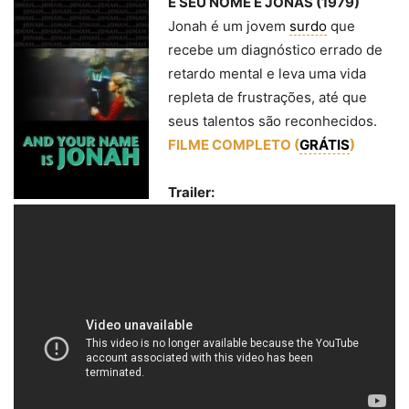
E SEU NOME É JONAS (1979)
Jonah é um jovem
surdo
que
recebe um diagnóstico errado de
retardo mental e leva uma vida
repleta de frustrações, até que
seus talentos são reconhecidos.
FILME COMPLETO (
GRÁTIS
)
Trailer: