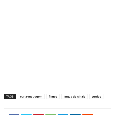
TAGS
curta-metragem
filmes
língua de sinais
surdos