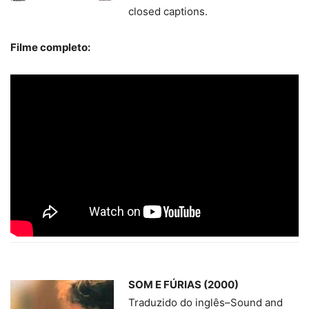
closed captions.
Filme completo:
SOM E FÚRIAS (2000)
Traduzido do inglês
–
Sound and