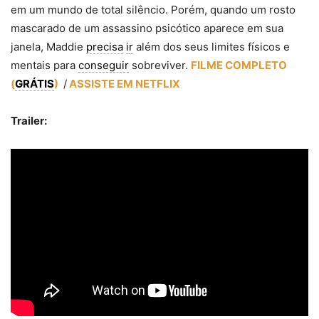
em um mundo de total silêncio. Porém, quando um rosto
mascarado de um assassino psicótico aparece em sua
janela, Maddie
precisa
ir
além dos seus limites físicos e
mentais para
conseguir
sob
reviver.
FILME COMPLETO
(
GRÁTIS
)
/
ASSISTE EM NETFLIX
Trailer: