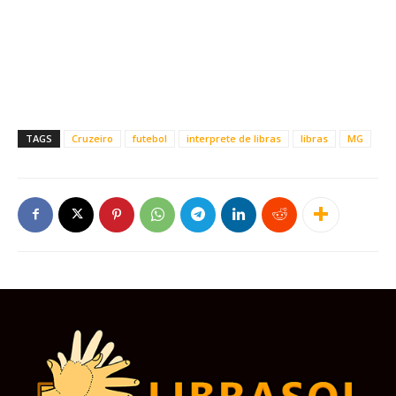
TAGS
Cruzeiro
futebol
interprete de libras
libras
MG