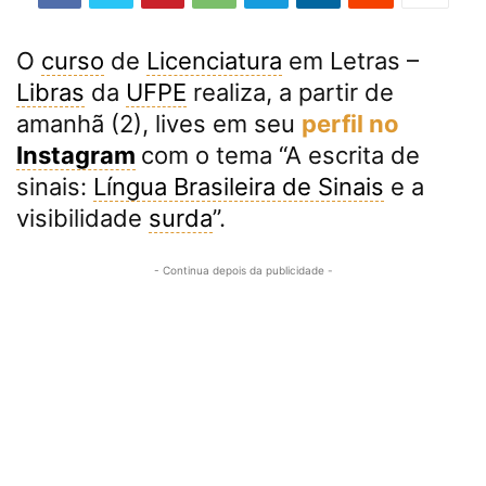
O
curso
de
Licenciatura
em Letras –
Libras
da
UFPE
realiza, a partir de
amanhã (2), lives em seu
perfil no
Instagram
com o tema “A escrita de
sinais:
Língua Brasileira de Sinais
e a
visibilidade
surda
”.
- Continua depois da publicidade -