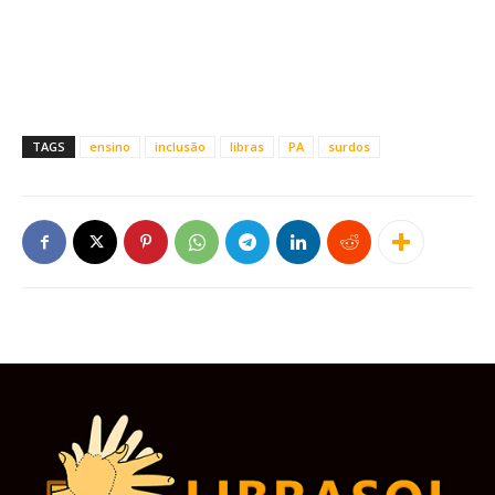
TAGS
ensino
inclusão
libras
PA
surdos