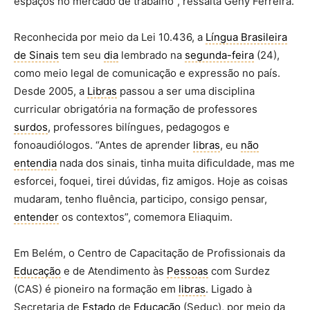
espaços no mercado de trabalho”, ressalta Geny Ferreira.
Reconhecida por meio da Lei 10.436, a
Língua Brasileira
de Sinais
tem seu
dia
lembrado na
segunda-feira
(24),
como meio legal de comunicação e expressão no país.
Desde 2005, a
Libras
passou a ser uma disciplina
curricular obrigatória na formação de professores
surdos
, professores bilíngues, pedagogos e
fonoaudiólogos. “Antes de aprender
libras
, eu
não
entendia
nada dos sinais, tinha muita dificuldade, mas me
esforcei, foquei, tirei dúvidas, fiz amigos. Hoje as coisas
mudaram, tenho fluência, participo, consigo pensar,
entender
os contextos”, comemora Eliaquim.
Em Belém, o Centro de Capacitação de Profissionais da
Educação
e de Atendimento às
Pessoas
com Surdez
(CAS) é pioneiro na formação em
libras
. Ligado à
Secretaria de
Estado
de
Educação
(Seduc), por meio da