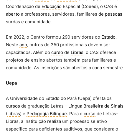
Coordenação de
Educação
Especial (Coees), o CAS é
aberto
a professores, servidores, familiares de
pessoas
surdas e comunidade.
Em 2022, o Centro formou 290 servidores do
Estado
.
Neste
ano
, outros de 350 profissionais devem ser
capacitados. Além do
curso
de
Libras
, o CAS oferece
projetos de ensino abertos também para familiares e
comunidade. As inscrições são abertas a cada semestre.
Uepa
A Universidade do
Estado
do Pará (Uepa) oferta os
cursos
de graduação Letras –
Língua Brasileira de Sinais
(
Libras
) e
Pedagogia
Bilíngue
. Para o
curso
de Letras-
Libras, a instituição realiza um processo seletivo
específico para deficientes auditivos, que considera o