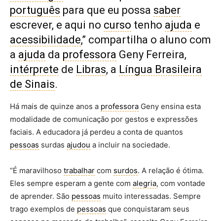
português
para que eu possa
saber
escrever, e aqui no
curso
tenho
ajuda
e
acessibilidade
,” compartilha o aluno com
a
ajuda
da
professora
Geny Ferreira,
intérprete
de
Libras
, a
Língua Brasileira
de Sinais
.
Há mais de quinze anos a
professora
Geny ensina esta
modalidade de comunicação por gestos e expressões
faciais. A educadora já perdeu a conta de quantos
pessoas
surdas
ajudou
a incluir na sociedade.
“É maravilhoso
trabalhar
com
surdos
. A relação é ótima.
Eles sempre esperam a gente com
alegria
, com vontade
de aprender. São
pessoas
muito interessadas. Sempre
trago exemplos de
pessoas
que conquistaram seus