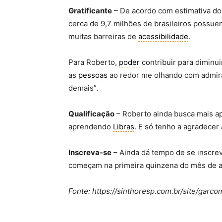
Gratificante
– De acordo com estimativa do I
cerca de 9,7 milhões de brasileiros possuem
muitas barreiras de
acessibilidade
.
Para Roberto,
poder
contribuir para diminuir
as
pessoas
ao redor me olhando com admira
demais”.
Qualificação
– Roberto ainda busca mais a
aprendendo
Libras
. E só tenho a agradecer
Inscreva-se
– Ainda dá tempo de se inscre
começam na primeira quinzena do mês de a
Fonte: https://sinthoresp.com.br/site/gar