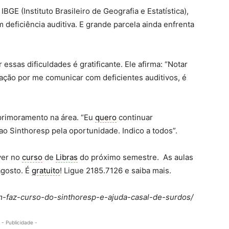
BGE (Instituto Brasileiro de Geografia e Estatística),
 deficiência auditiva. E grande parcela ainda enfrenta
 essas dificuldades é gratificante. Ele afirma: “Notar
ção por me comunicar com deficientes auditivos, é
primoramento na área. “Eu
quero
continuar
 ao Sinthoresp pela oportunidade. Indico a todos”.
ver no
curso
de
Libras
do próximo semestre. As aulas
gosto. É
gratuito
! Ligue 2185.7126 e saiba mais.
com-faz-curso-do-sinthoresp-e-ajuda-casal-de-surdos/
- Publicidade -