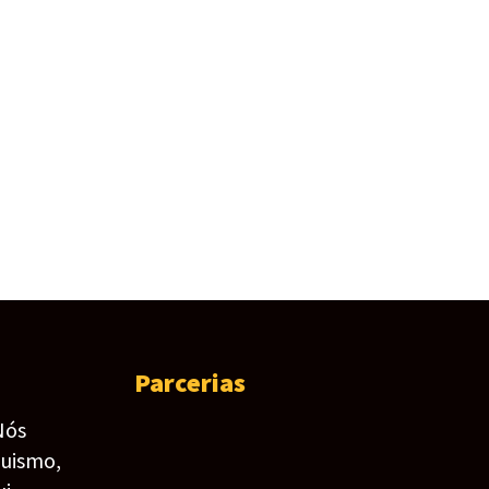
Parcerias
Nós
guismo,