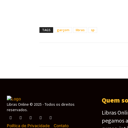
TAGS
garçom
libras
sp
Quem s
Libras Online © 2025 - Todos os direitos
reservados.
Libras Onl
pegamos as 
Política de Privacidade
-
Contato