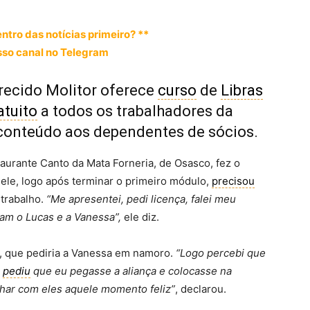
entro das notícias primeiro? **
so canal no Telegram
recido Molitor oferece
curso
de
Libras
atuito
a todos os trabalhadores da
conteúdo aos dependentes de sócios.
aurante Canto da Mata Forneria, de Osasco, fez o
 ele, logo após terminar o primeiro módulo,
precisou
 trabalho.
“Me apresentei, pedi licença, falei meu
am o Lucas e a Vanessa”,
ele diz.
, que pediria a Vanessa em namoro.
“Logo percebi que
e
pediu
que eu pegasse a aliança e colocasse na
har com eles aquele momento feliz”
, declarou.