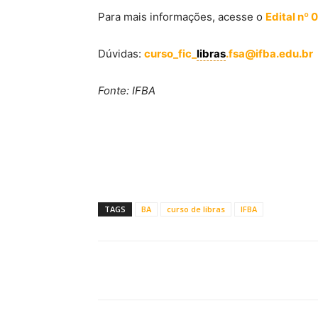
Para mais informações, acesse o
Edital nº
Dúvidas:
curso_fic_
libras
.fsa@ifba.edu.br
Fonte: IFBA
TAGS
BA
curso de libras
IFBA