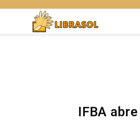
Libras
Online
IFBA abre 