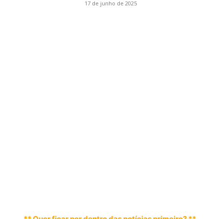
17 de junho de 2025
** Quer ficar por dentro das notícias primeiro? **