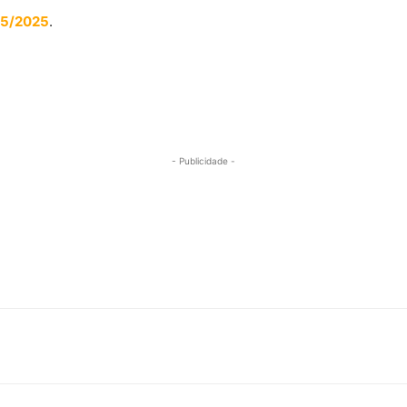
 05/2025
.
- Publicidade -