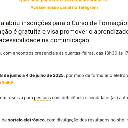
Acesse nosso canal no Telegram
na
abriu
inscrições para o
Curso
de Formação I
ação é
gratuita
e visa promover o aprendizad
acessibilidade
na comunicação.
s, com encontros presenciais às quartas-feiras, das 13h30 às 1
18 de junho a 4 de julho de 2025
, por meio de formulário eletrôn
A6nib8
.
com reserva para
pessoas
com deficiência e candidatos(as) aut
o de
sorteio eletrônico
, com divulgação dos resultados no site in