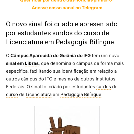
Acesse nosso canal no Telegram
O novo sinal foi criado e apresentado
por estudantes
surdos
do
curso
de
Licenciatura
em
Pedagogia
Bilíngue
.
O
Câmpus Aparecida de Goiânia do IFG
tem um novo
sinal em
Libras
, que denomina o câmpus de forma mais
específica, facilitando sua identificação em relação a
outros câmpus do IFG e mesmo de outros Institutos
Federais. O sinal foi criado por estudantes
surdos
do
curso
de
Licenciatura
em
Pedagogia
Bilíngue
.