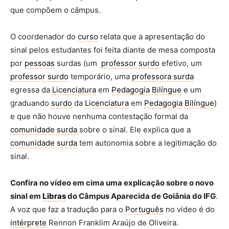
que compõem o câmpus.
O coordenador do
curso
relata que a apresentação do
sinal pelos estudantes foi feita diante de mesa composta
por
pessoas
surdas (um
professor
surdo
efetivo, um
professor
surdo
temporário, uma
professora
surda
egressa da
Licenciatura
em
Pedagogia
Bilíngue
e um
graduando
surdo
da
Licenciatura
em
Pedagogia
Bilíngue
)
e que não houve nenhuma contestação formal da
comunidade surda
sobre o sinal. Ele explica que a
comunidade surda
tem autonomia sobre a legitimação do
sinal.
Confira no vídeo em cima uma explicação sobre o novo
sinal em
Libras
do Câmpus Aparecida de Goiânia do IFG
.
A voz que faz a tradução para o
Português
no vídeo é do
intérprete
Rennon Franklim Araújo de Oliveira.