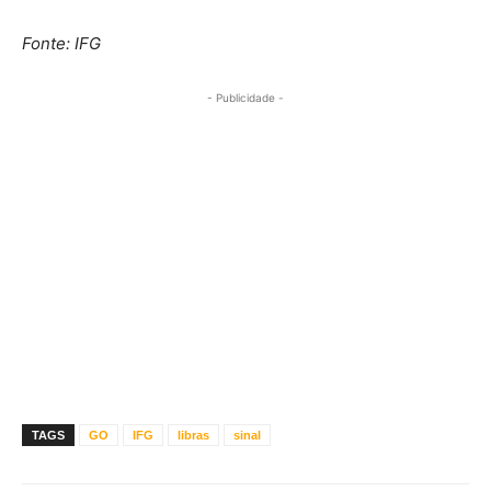
Fonte: IFG
- Publicidade -
TAGS
GO
IFG
libras
sinal