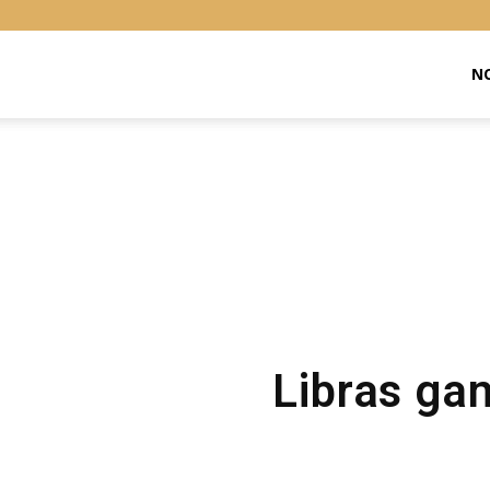
Libras
NO
Online
Libras ga