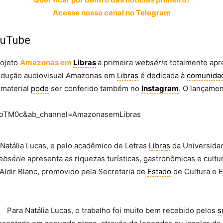
Acesse nosso canal no Telegram
ouTube
rojeto
Amazonas em
Libras
a primeira
websérie
totalmente apr
produção audiovisual Amazonas em
Libras
é dedicada à
comunida
 material
pode
ser conferido também no
Instagram
. O lançame
5oTM0c&ab_channel=AmazonasemLibras
l, Natália Lucas, e pelo acadêmico de Letras
Libras
da Universida
ebsérie
apresenta as riquezas turísticas, gastronômicas e cult
 Aldir Blanc, promovido pela Secretaria de
Estado
de Cultura e 
Para Natália Lucas, o trabalho foi muito bem recebido pelos
s