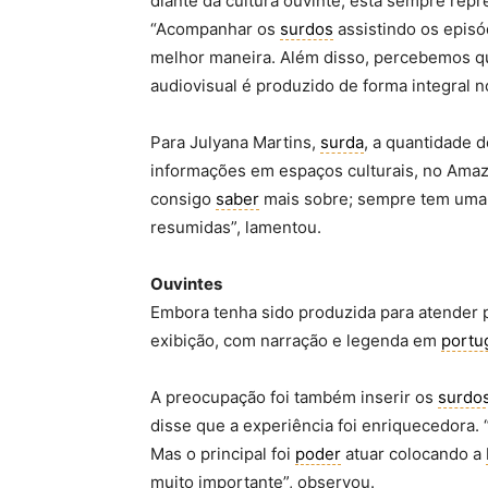
diante da cultura ouvinte, está sempre rep
“Acompanhar os
surdos
assistindo os episó
melhor maneira. Além disso, percebemos que
audiovisual é produzido de forma integral 
Para Julyana Martins,
surda
, a quantidade 
informações em espaços culturais, no Amazo
consigo
saber
mais sobre; sempre tem um
resumidas”, lamentou.
Ouvintes
Embora tenha sido produzida para atender p
exibição, com narração e legenda em
portu
A preocupação foi também inserir os
surdo
disse que a experiência foi enriquecedora.
Mas o principal foi
poder
atuar colocando a
muito importante”, observou.