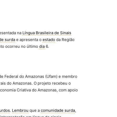
esentada na
Língua Brasileira de Sinais
de surda
e apresenta o
estado
da Região
nto ocorreu no último
dia
6.
de Federal do Amazonas (Ufam) e membro
urais do Amazonas. O projeto recebeu o
Economia Criativa do Amazonas, com apoio
urdos
.
Lembrou
que a
comunidade surda
,