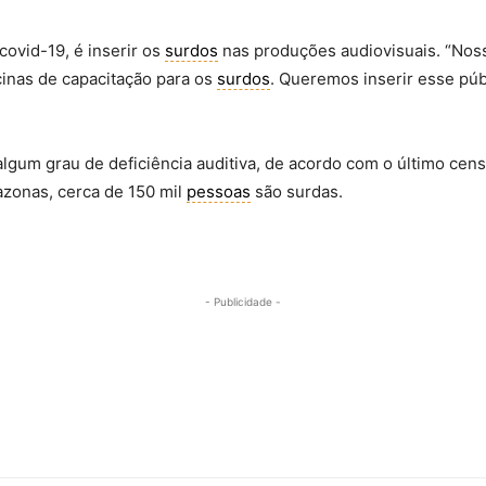
covid-19, é inserir os
surdos
nas produções audiovisuais. “Nos
icinas de capacitação para os
surdos
. Queremos inserir esse púb
lgum grau de deficiência auditiva, de acordo com o último censo
azonas, cerca de 150 mil
pessoas
são surdas.
- Publicidade -