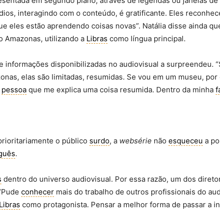
resentada em segundo plano, através de legendas ou janelas de 
dios, interagindo com o conteúdo, é gratificante. Eles reconhe
 eles estão aprendendo coisas novas”. Natália disse ainda qu
no Amazonas, utilizando a
Libras
como língua principal.
de informações disponibilizadas no audiovisual a surpreendeu.
nas, elas são limitadas, resumidas. Se vou em um museu, por e
a
pessoa
que me explica uma coisa resumida. Dentro da minha
f
rioritariamente o público
surdo
, a
websérie
não
esqueceu
a po
guês
.
s
dentro do universo audiovisual. Por essa razão, um dos diret
 “Pude
conhecer
mais do trabalho de outros profissionais do au
Libras
como protagonista. Pensar a melhor forma de passar a inf