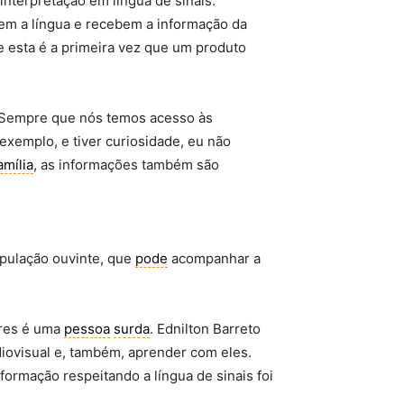
interpretação em língua de sinais.
cem a língua e recebem a informação da
e esta é a primeira vez que um produto
 “Sempre que nós temos acesso às
xemplo, e tiver curiosidade, eu não
amília
, as informações também são
pulação ouvinte, que
pode
acompanhar a
ores é uma
pessoa
surda
. Ednilton Barreto
diovisual e, também, aprender com eles.
ormação respeitando a língua de sinais foi