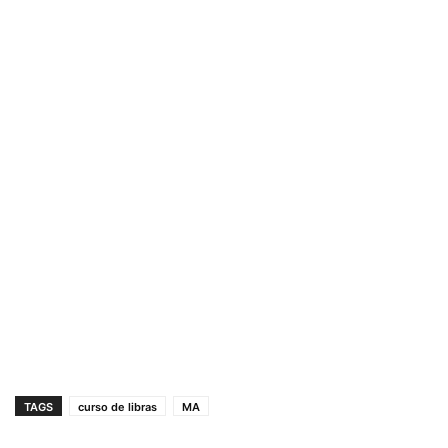
TAGS
curso de libras
MA