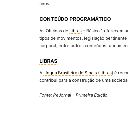
anos.
CONTEÚDO PROGRAMÁTICO
As Oficinas de
Libras
– Básico 1 oferecem u
tipos de movimentos, legislação pertinente
corporal, entre outros conteúdos fundame
LIBRAS
A
Língua Brasileira de Sinais
(
Libras
) é rec
contribui para a construção de uma sociedad
Fonte: PeJornal – Primeira Edição