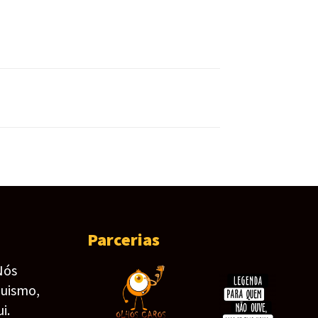
Parcerias
Nós
guismo,
i.