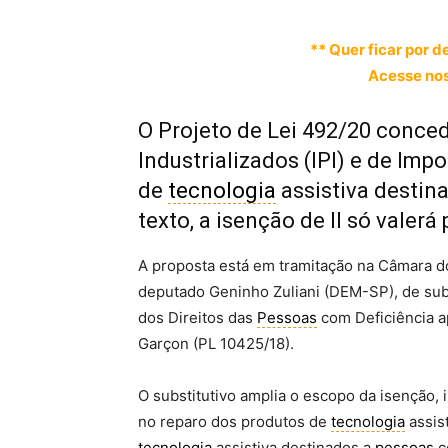
** Quer ficar por d
Acesse nos
O Projeto de Lei 492/20 conce
Industrializados (IPI) e de Imp
de
tecnologia
assistiva destin
texto, a isenção de II só valerá
A proposta está em tramitação na Câmara d
deputado Geninho Zuliani (DEM-SP), de sub
dos Direitos das
Pessoas
com Deficiência a
Garçon (PL 10425/18).
O substitutivo amplia o escopo da isenção,
no reparo dos produtos de
tecnologia
assis
tecnologia
assistiva destinados a
pessoas
c