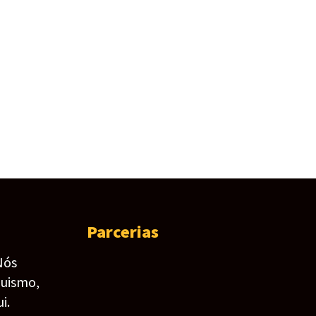
Parcerias
Nós
guismo,
i.