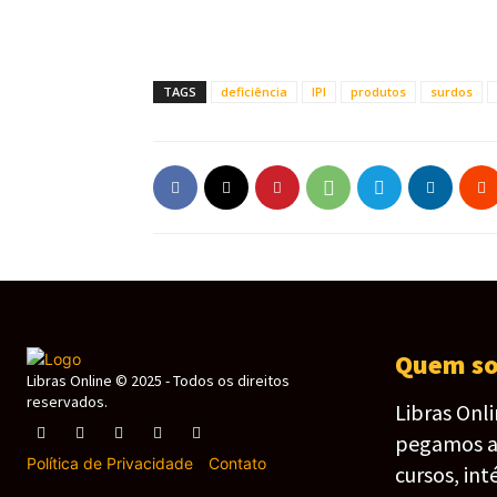
TAGS
deficiência
IPI
produtos
surdos
Quem s
Libras Online © 2025 - Todos os direitos
reservados.
Libras Onl
pegamos as 
Política de Privacidade
-
Contato
cursos, int