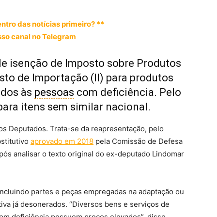
entro das notícias primeiro? **
so canal no Telegram
de isenção de Imposto sobre Produtos
osto de Importação (II) para produtos
ados às
pessoas
com deficiência. Pelo
 para itens sem similar nacional.
os Deputados. Trata-se da reapresentação, pelo
stitutivo
aprovado em 2018
pela Comissão de Defesa
pós analisar o texto original do ex-deputado Lindomar
 incluindo partes e peças empregadas na adaptação ou
tiva já desonerados. “Diversos bens e serviços de
om deficiência possuem preços elevados”, disse