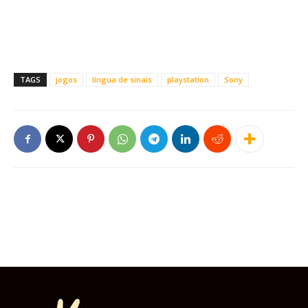
TAGS
jogos
língua de sinais
playstation
Sony
Este site usa cookies para garantir que você
obtenha a melhor experiência em nosso site.
Ao usar nosso site você consente cookies.
Aceitar