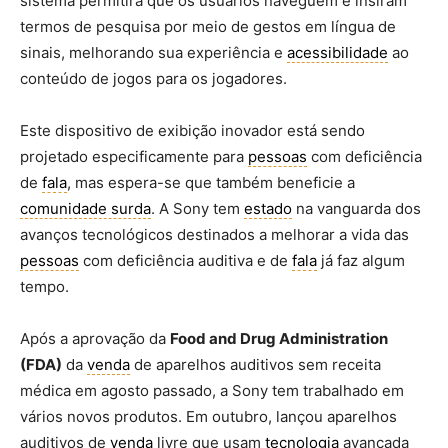
sistema permitirá que os usuários naveguem e insiram
termos de pesquisa por meio de gestos em língua de
sinais, melhorando sua experiência e
acessibilidade
ao
conteúdo de jogos para os jogadores.
Este dispositivo de exibição inovador está sendo
projetado especificamente para
pessoas
com deficiência
de
fala
, mas espera-se que também beneficie a
comunidade surda
. A Sony tem
estado
na vanguarda dos
avanços tecnológicos destinados a melhorar a vida das
pessoas
com deficiência auditiva e de
fala
já faz algum
tempo.
Após a aprovação da
Food and Drug Administration
(FDA)
da
venda
de aparelhos auditivos sem receita
médica em agosto passado, a Sony tem trabalhado em
vários novos produtos. Em outubro, lançou aparelhos
auditivos de
venda
livre que usam
tecnologia
avançada