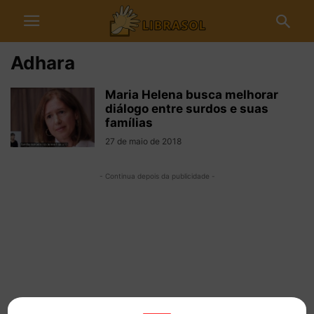
Adhara
Maria Helena busca melhorar
diálogo entre surdos e suas
famílias
27 de maio de 2018
- Continua depois da publicidade -