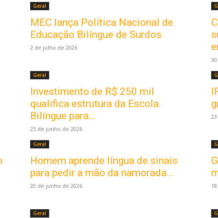
Geral
G
MEC lança Política Nacional de
C
Educação Bilíngue de Surdos
s
e
2 de julho de 2026
30
Geral
G
Investimento de R$ 250 mil
I
qualifica estrutura da Escola
g
Bilíngue para...
23
25 de junho de 2026
Geral
G
o
Homem aprende língua de sinais
G
para pedir a mão da namorada...
m
20 de junho de 2026
18
Geral
G