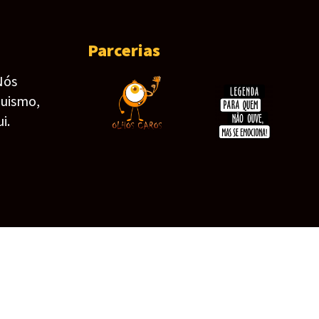
Parcerias
Nós
guismo,
i.