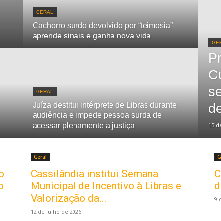
GERAL
Cachorro surdo devolvido por “teimosia”
aprende sinais e ganha nova vida
GE
Pr
Cu
se
GERAL
Juíza destitui intérprete de Libras durante
d
audiência e impede pessoa surda de
acessar plenamente a justiça
15 d
Geral
G
o
Cassilândia institui Semana
C
o
Municipal de Incentivo à Libras e
d
Valorização da...
9 
12 de julho de 2026