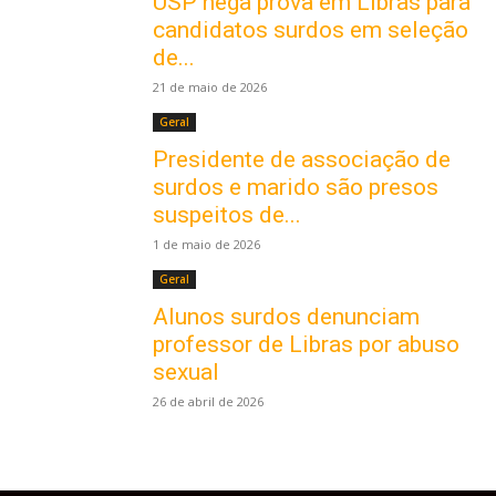
USP nega prova em Libras para
candidatos surdos em seleção
de...
21 de maio de 2026
Geral
Presidente de associação de
surdos e marido são presos
suspeitos de...
1 de maio de 2026
Geral
Alunos surdos denunciam
professor de Libras por abuso
sexual
26 de abril de 2026