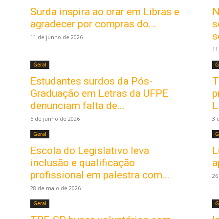
Surda inspira ao orar em Libras e
N
agradecer por compras do...
s
s
11 de junho de 2026
11
Geral
G
Estudantes surdos da Pós-
T
Graduação em Letras da UFPE
p
denunciam falta de...
L
5 de junho de 2026
3 
Geral
G
Escola do Legislativo leva
L
inclusão e qualificação
a
profissional em palestra com...
26
28 de maio de 2026
Geral
G