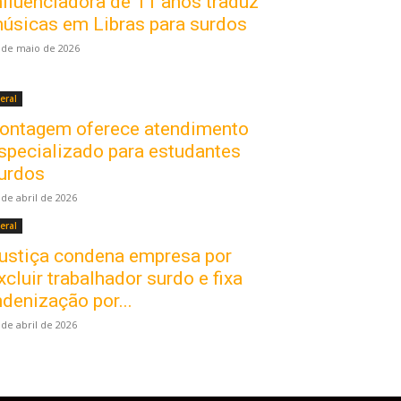
nfluenciadora de 11 anos traduz
úsicas em Libras para surdos
 de maio de 2026
eral
ontagem oferece atendimento
specializado para estudantes
urdos
 de abril de 2026
eral
ustiça condena empresa por
xcluir trabalhador surdo e fixa
ndenização por...
 de abril de 2026