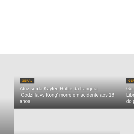
GERAL
GE
Atriz surda Kaylee Hottle da franquia
Gur
‘Godzilla vs Kong’ morre em acidente aos 18
Lib
anos
do 