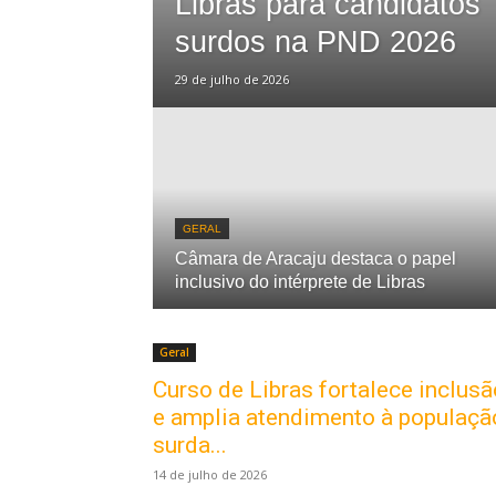
Libras para candidatos
surdos na PND 2026
29 de julho de 2026
GERAL
Câmara de Aracaju destaca o papel
inclusivo do intérprete de Libras
Geral
Curso de Libras fortalece inclusã
e amplia atendimento à populaçã
surda...
14 de julho de 2026