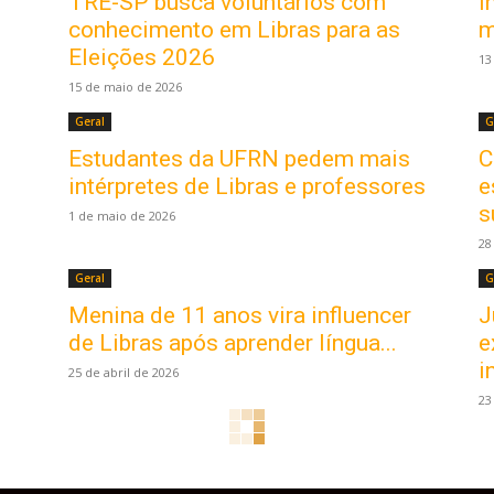
TRE-SP busca voluntários com
I
conhecimento em Libras para as
m
Eleições 2026
13
15 de maio de 2026
Geral
G
Estudantes da UFRN pedem mais
C
intérpretes de Libras e professores
e
s
1 de maio de 2026
28
Geral
G
Menina de 11 anos vira influencer
J
de Libras após aprender língua...
e
i
25 de abril de 2026
23