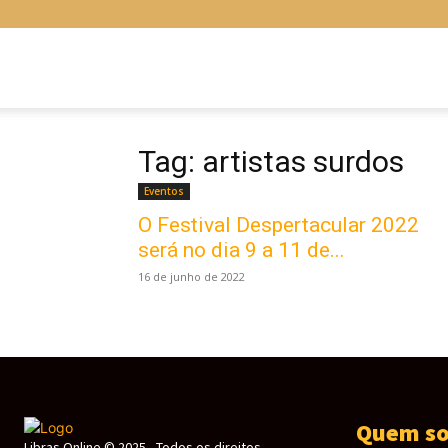
Libras
Online
Tag: artistas surdos
Eventos
O Festival Despertacular 2022
será no dia 9 a 11 de...
16 de junho de 2022
Quem s
Libras Online © 2025 - Todos os direitos