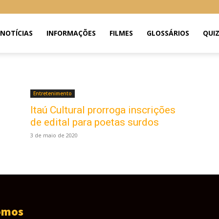
NOTÍCIAS
INFORMAÇÕES
FILMES
GLOSSÁRIOS
QUI
Entretenimento
Itaú Cultural prorroga inscrições
de edital para poetas surdos
3 de maio de 2020
omos