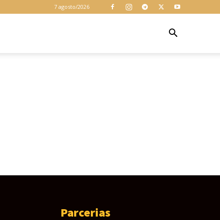
cookies para
7 agosto/2026
garantir que
você obtenha a
melhor
Z
Aceitar
experiência em
nosso site. Ao
usar nosso site
você consente
cookies.
Parcerias