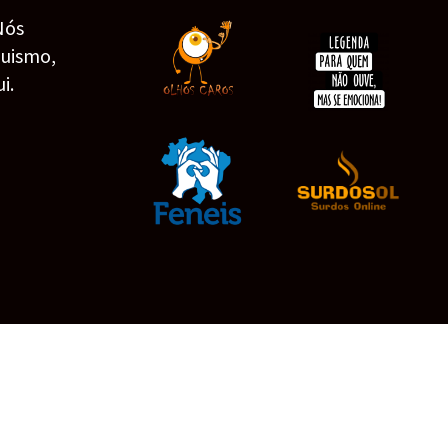
Nós
guismo,
i.