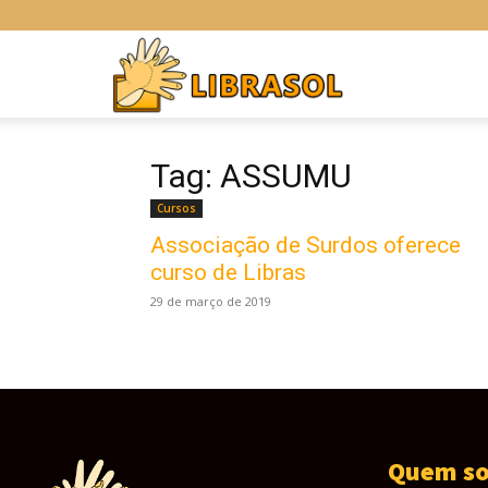
Libras
Online
Tag: ASSUMU
Cursos
Associação de Surdos oferece
curso de Libras
29 de março de 2019
Quem s