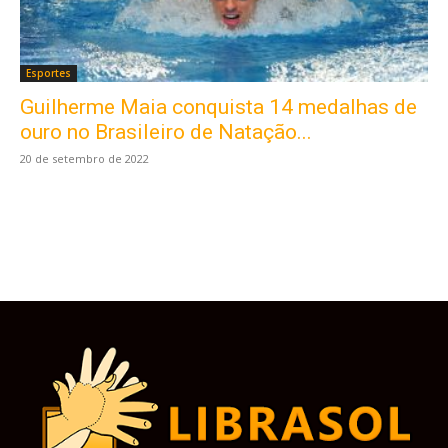
Esportes
Guilherme Maia conquista 14 medalhas de
Este site usa cookies para garantir que você
obtenha a melhor experiência em nosso site.
ouro no Brasileiro de Natação...
Ao usar nosso site você consente cookies.
20 de setembro de 2022
Aceitar