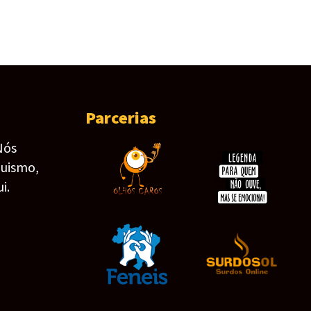
Parcerias
Nós
guismo,
i.