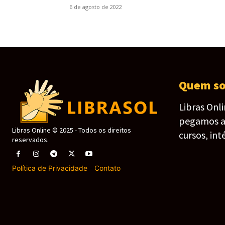
6 de agosto de 2022
Quem s
Libras Onl
pegamos as 
Libras Online © 2025 - Todos os direitos
cursos, int
reservados.
Política de Privacidade
-
Contato