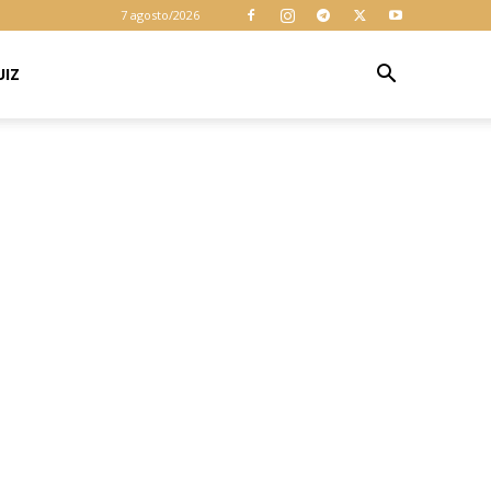
cookies para
7 agosto/2026
garantir que
você obtenha a
melhor
UIZ
Aceitar
experiência em
nosso site. Ao
usar nosso site
você consente
cookies.