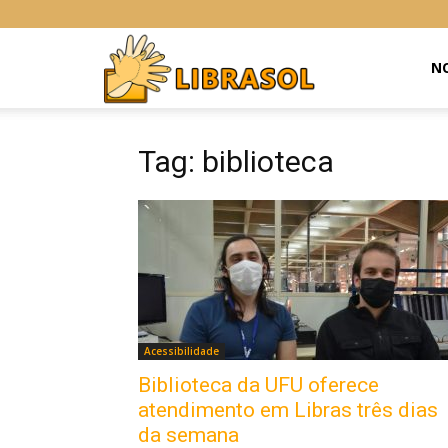
Libras
NO
Online
Tag: biblioteca
Acessibilidade
Biblioteca da UFU oferece
atendimento em Libras três dias
da semana