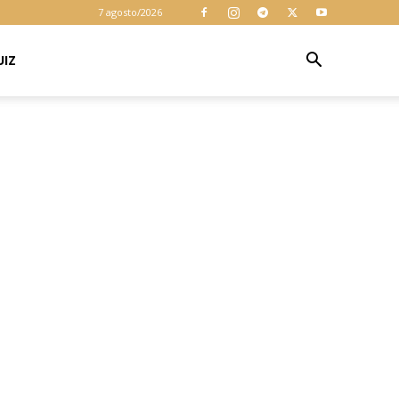
cookies para
7 agosto/2026
garantir que
você obtenha a
melhor
UIZ
Aceitar
experiência em
nosso site. Ao
usar nosso site
você consente
cookies.