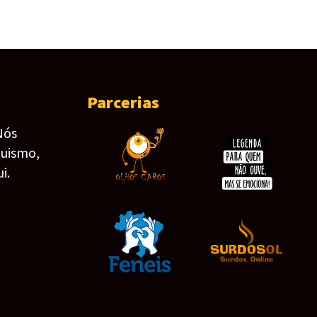
Parcerias
Nós
guismo,
i.