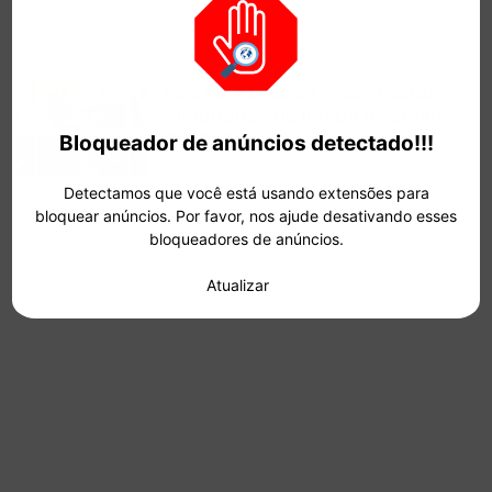
CESAR e Lenovo criam tradutor
simultâneo de língua de sinais
baseado...
Bloqueador de anúncios detectado!!!
15 de agosto de 2023
Detectamos que você está usando extensões para
bloquear anúncios. Por favor, nos ajude desativando esses
- Continua depois da publicidade -
bloqueadores de anúncios.
Atualizar