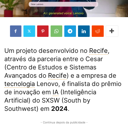
Um projeto desenvolvido no
Recife
,
através da parceria entre o Cesar
(Centro de Estudos e Sistemas
Avançados do
Recife
) e a empresa de
tecnologia
Lenovo, é finalista do prêmio
de inovação em
IA
(Inteligência
Artificial) do SXSW (South by
Southwest) em
2024
.
- Continua depois da publicidade -