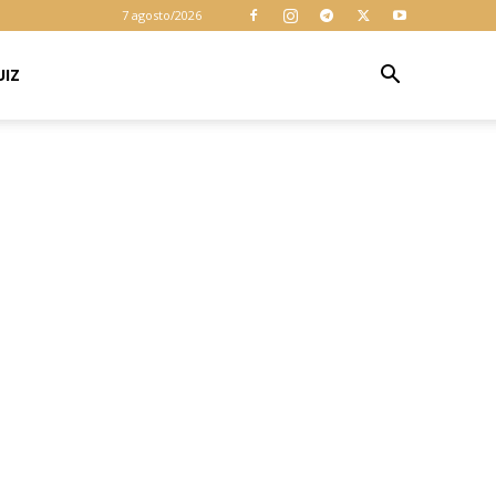
cookies para
7 agosto/2026
garantir que
você obtenha a
melhor
UIZ
Aceitar
experiência em
nosso site. Ao
usar nosso site
você consente
cookies.