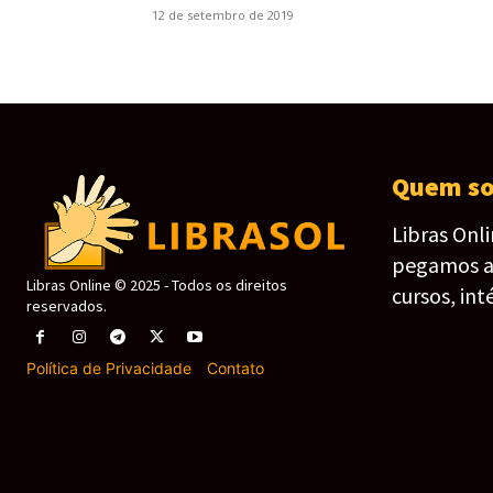
12 de setembro de 2019
Quem s
Libras Onl
pegamos as 
Libras Online © 2025 - Todos os direitos
cursos, int
reservados.
Política de Privacidade
-
Contato