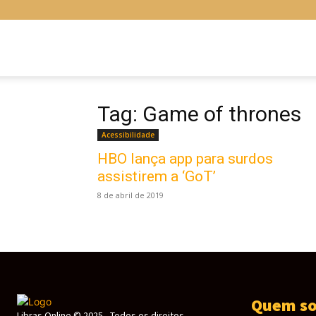
Libras
Online
Tag: Game of thrones
Acessibilidade
HBO lança app para surdos
assistirem a ‘GoT’
8 de abril de 2019
Quem s
Libras Online © 2025 - Todos os direitos