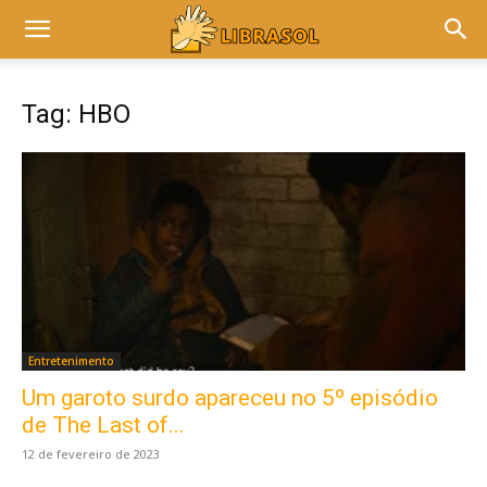
Tag: HBO
Entretenimento
Um garoto surdo apareceu no 5º episódio
de The Last of...
12 de fevereiro de 2023