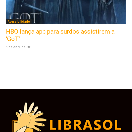
Acessibilidade
HBO lança app para surdos assistirem a
Este site usa cookies para garantir que você
obtenha a melhor experiência em nosso site.
‘GoT’
Ao usar nosso site você consente cookies.
8 de abril de 2019
Aceitar