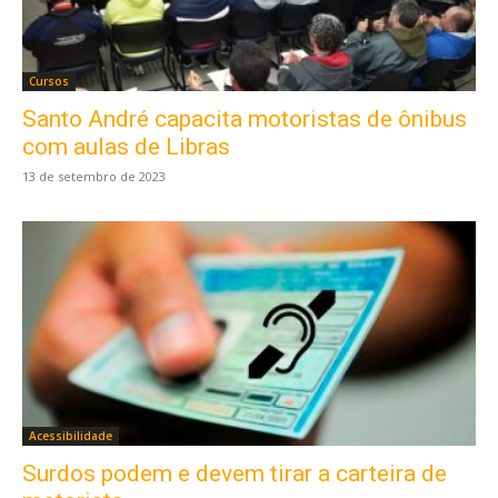
Cursos
Santo André capacita motoristas de ônibus
com aulas de Libras
13 de setembro de 2023
Acessibilidade
Surdos podem e devem tirar a carteira de
Este site usa cookies para garantir que você
obtenha a melhor experiência em nosso site.