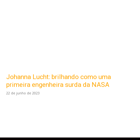
Johanna Lucht: brilhando como uma
Este site usa cookies para garantir que você
obtenha a melhor experiência em nosso site.
primeira engenheira surda da NASA
Ao usar nosso site você consente cookies.
22 de junho de 2023
Aceitar