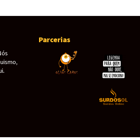
Parcerias
Nós
guismo,
i.