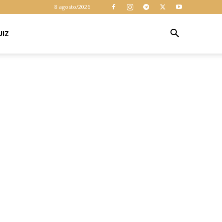
cookies para
8 agosto/2026
garantir que
você obtenha a
melhor
UIZ
Aceitar
experiência em
nosso site. Ao
usar nosso site
você consente
cookies.