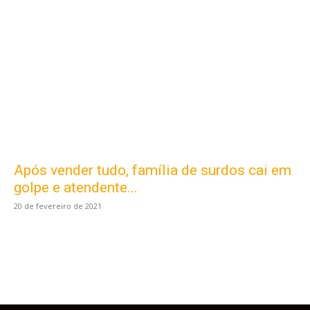
Após vender tudo, família de surdos cai em
Este site usa cookies para garantir que você
obtenha a melhor experiência em nosso site.
golpe e atendente...
Ao usar nosso site você consente cookies.
20 de fevereiro de 2021
Aceitar